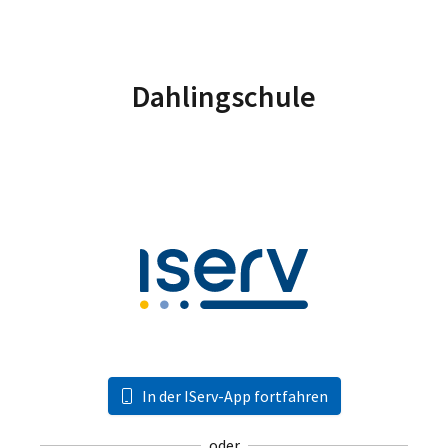
Dahlingschule
In der IServ-App fortfahren
oder