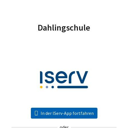
Dahlingschule
In der IServ-App fortfahren
oder